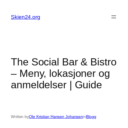
Skip
to
Skien24.org
content
The Social Bar & Bistro
– Meny, lokasjoner og
anmeldelser | Guide
Written by
Ole Kristian Hansen Johansen
in
Blogg