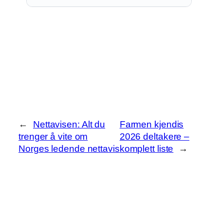
←
Nettavisen: Alt du
Farmen kjendis
trenger å vite om
2026 deltakere –
Norges ledende nettavis
komplett liste
→