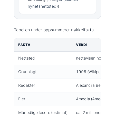
nyhetsnettsted)
)
Tabellen under oppsummerer nøkkelfakta.
FAKTA
VERDI
Nettsted
nettavisen.no
Grunnlagt
1996 (Wikipedia (nors
Redaktør
Alexandra Beverfjord
Eier
Amedia (Amedia (med
Månedlige lesere (estimat)
ca. 2 millioner