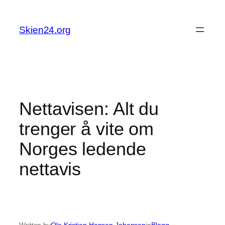
Skip
to
Skien24.org
content
Nettavisen: Alt du
trenger å vite om
Norges ledende
nettavis
Written by
Ole Kristian Hansen Johansen
in
Blogg