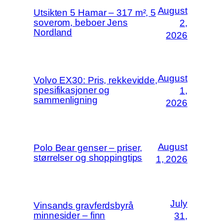
August
Utsikten 5 Hamar – 317 m², 5
soverom, beboer Jens
2,
Nordland
2026
August
Volvo EX30: Pris, rekkevidde,
spesifikasjoner og
1,
sammenligning
2026
August
Polo Bear genser – priser,
størrelser og shoppingtips
1, 2026
July
Vinsands gravferdsbyrå
minnesider – finn
31,