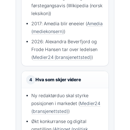
førstegangsavis (Wikipedia (norsk
leksikon))
2017: Amedia blir eneeier (
Amedia
(mediekonsern)
)
2026: Alexandra Beverfjord og
Frode Hansen tar over ledelsen
(
Medier24 (bransjenettsted)
)
Hva som skjer videre
4
Ny redaktørduo skal styrke
posisjonen i markedet (
Medier24
(bransjenettsted)
)
Økt konkurranse og digital
omstilling (
Altinget (politisk