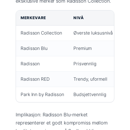
eksklusive merker som Radisson Collection.
MERKEVARE
NIVÅ
BE
Radisson Collection
Øverste luksusnivå
Eks
Radisson Blu
Premium
Des
Radisson
Prisvennlig
Kom
Radisson RED
Trendy, uformell
Mod
Park Inn by Radisson
Budsjettvennlig
Enk
Implikasjon: Radisson Blu-merket
representerer et godt kompromiss mellom