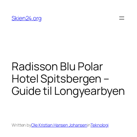
Skip
to
Skien24.org
content
Radisson Blu Polar
Hotel Spitsbergen –
Guide til Longyearbyen
Written by
Ole Kristian Hansen Johansen
in
Teknologi