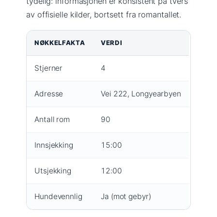
tydelig: informasjonen er konsistent på tvers
av offisielle kilder, bortsett fra romantallet.
NØKKELFAKTA
VERDI
Stjerner
4
Adresse
Vei 222, Longyearbyen
Antall rom
90
Innsjekking
15:00
Utsjekking
12:00
Hundevennlig
Ja (mot gebyr)