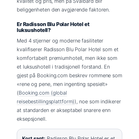
kvalitet og pris, men på Svalbard blir
beliggenheten den avgjørende faktoren.
Er Radisson Blu Polar Hotel et
luksushotell?
Med 4 stjerner og moderne fasiliteter
kvalifiserer Radisson Blu Polar Hotel som et
komfortabelt premiumhotell, men ikke som
et luksushotell i tradisjonell forstand. En
gjest på Booking.com beskrev rommene som
«rene og pene, men ingenting spesielt»
(
Booking.com (global
reisebestillingsplattform)
), noe som indikerer
at standarden er akseptabel snarere enn
eksepsjonell.
Kort sagt:
Radisson Blu Polar Hotel er et