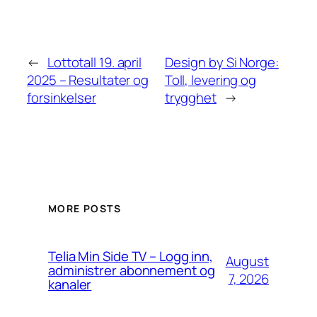
←
Lottotall 19. april
Design by Si Norge:
2025 – Resultater og
Toll, levering og
forsinkelser
trygghet
→
MORE POSTS
Telia Min Side TV – Logg inn,
August
administrer abonnement og
7, 2026
kanaler