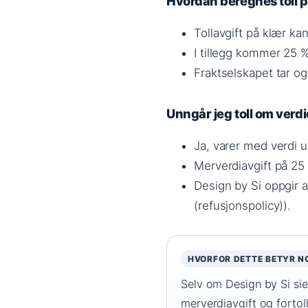
Hvordan beregnes toll p
Tollavgift på klær ka
I tillegg kommer 25 
Fraktselskapet tar ogs
Unngår jeg toll om ver
Ja, varer med verdi u
Merverdiavgift på 25 
Design by Si oppgir a
(refusjonspolicy)).
HVORFOR DETTE BETYR N
Selv om Design by Si sier
merverdiavgift og fortoll