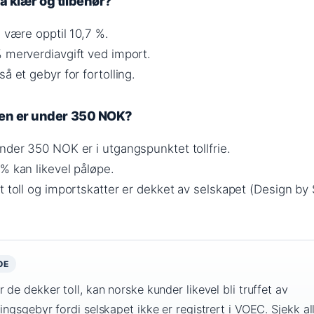
å klær og tilbehør?
n være opptil 10,7 %.
% merverdiavgift ved import.
å et gebyr for fortolling.
dien er under 350 NOK?
nder 350 NOK er i utgangspunktet tollfrie.
% kan likevel påløpe.
t toll og importskatter er dekket av selskapet (Design by 
OE
 de dekker toll, kan norske kunder likevel bli truffet av
ingsgebyr fordi selskapet ikke er registrert i VOEC. Sjekk all