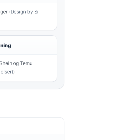
ger (
Design by Si
gning
 Shein og Temu
elser)
)