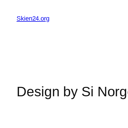
Skip
to
Skien24.org
content
Design by Si Norge