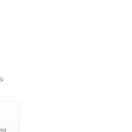
Si
tid