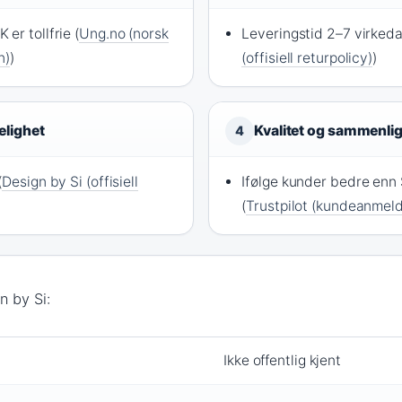
er tollfrie (
Ung.no (norsk
Leveringstid 2–7 virkeda
n)
)
(offisiell returpolicy)
)
elighet
Kvalitet og sammenli
4
(
Design by Si (offisiell
Ifølge kunder bedre enn
(
Trustpilot (kundeanmeld
n by Si:
Ikke offentlig kjent