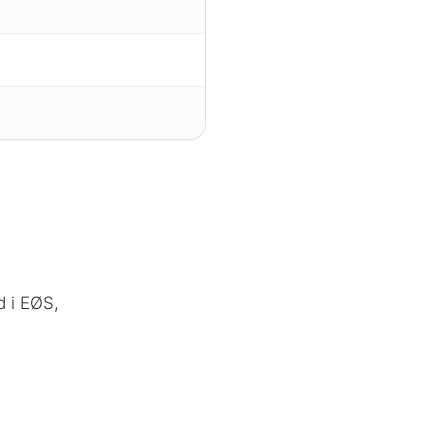
d i EØS,