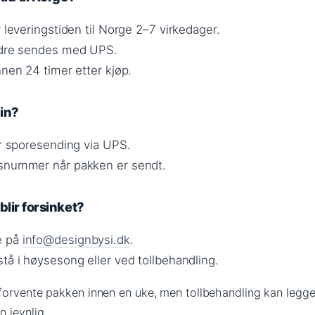
r leveringstiden til Norge 2–7 virkedager.
ordre sendes med UPS.
nnen 24 timer etter kjøp.
in?
yr sporesending via UPS.
gsnummer når pakken er sendt.
lir forsinket?
e på
info@designbysi.dk
.
tå i høysesong eller ved tollbehandling.
orvente pakken innen en uke, men tollbehandling kan legge 
 jevnlig.