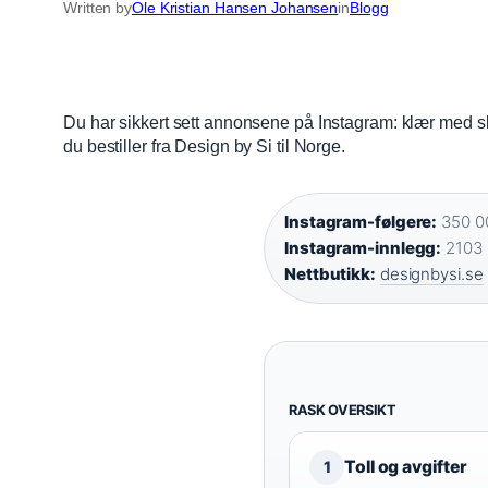
Written by
Ole Kristian Hansen Johansen
in
Blogg
Du har sikkert sett annonsene på Instagram: klær med skan
du bestiller fra Design by Si til Norge.
Instagram-følgere:
350 00
Instagram-innlegg:
2103 
Nettbutikk:
designbysi.se
RASK OVERSIKT
Toll og avgifter
1