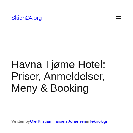
Skip
to
Skien24.org
content
Havna Tjøme Hotel:
Priser, Anmeldelser,
Meny & Booking
Written by
Ole Kristian Hansen Johansen
in
Teknologi