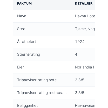
FAKTUM
DETALJER
Navn
Havna Hotel & Sjø
Sted
Tjøme, Norge
År etablert
1924
Stjernerating
4
Eier
Norlandia Hotel G
Tripadvisor rating hotell
3.3/5
Tripadvisor rating restaurant
3.8/5
Beliggenhet
Havnaveien 50, T