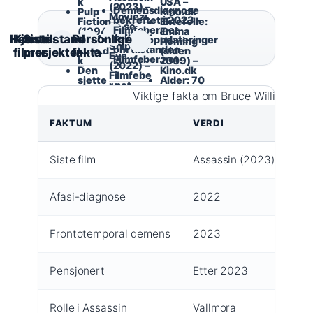
k
USA –
(2023) –
Demensdiagnose
Pulp
Kino.dk
Moviezi
bekreftet i 2023 –
Fiction
Ektefelle:
ne.se
Filmfeber.net
(1994)
Emma
Fortress:
Helsetilstand
Kjente
Siste
Personlige
Familieoppdateringer
–
Heming
Sniper’s
om tilstanden –
Kino.d
(siden
filmer
prosjekter
fakta
Eye
Filmfeber.net
k
2009) –
(2022) –
Den
Kino.dk
Filmfebe
sjette
Alder: 70
r.net
sans
år (2025)
Viktige fakta om Bruce Willis
(1999)
– Kino.dk
–
Kino.d
FAKTUM
VERDI
KI
k
Siste film
Assassin (2023)
Fil
Afasi-diagnose
2022
Ki
Frontotemporal demens
2023
Fil
Pensjonert
Etter 2023
Mo
Rolle i Assassin
Vallmora
Mo