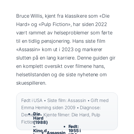
Bruce Willis, kjent fra klassikere som «Die
Hard» og «Pulp Fiction», har siden 2022
vært rammet av helseproblemer som førte
til en tidlig pensjonering. Hans siste film
«Assassin» kom ut i 2023 og markerer
slutten på en lang karriere. Denne guiden gir
en komplett oversikt over filmene hans,
helsetilstanden og de siste nyhetene om
skuespilleren.
Født i USA • Siste film: Assassin • Gift med
Emma Heming siden 2009 • Diagnose:
Die
Demens • Kjente filmer: Die Hard, Pulp
Hard
Fiction
(1988)
–
Født:
Kino.d
1955 i
Assassin