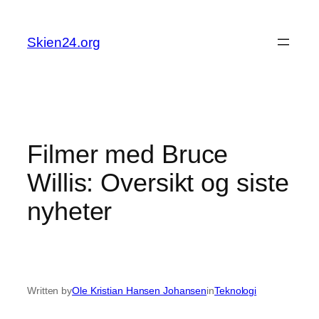
Skip
to
Skien24.org
content
Filmer med Bruce
Willis: Oversikt og siste
nyheter
Written by
Ole Kristian Hansen Johansen
in
Teknologi