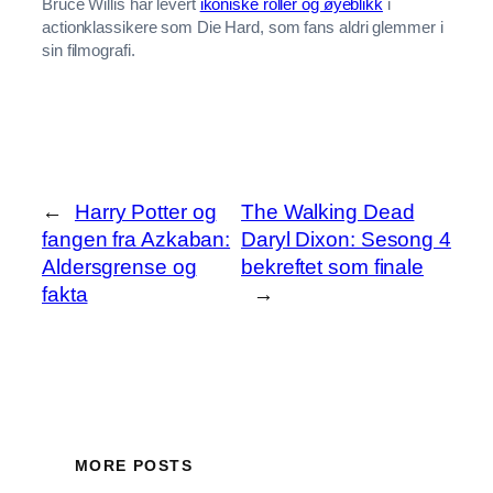
Bruce Willis har levert
ikoniske roller og øyeblikk
i
actionklassikere som Die Hard, som fans aldri glemmer i
sin filmografi.
←
Harry Potter og
The Walking Dead
fangen fra Azkaban:
Daryl Dixon: Sesong 4
Aldersgrense og
bekreftet som finale
fakta
→
MORE POSTS