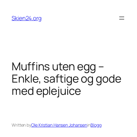
Skip
to
Skien24.org
content
Muffins uten egg –
Enkle, saftige og gode
med eplejuice
Written by
Ole Kristian Hansen Johansen
in
Blogg