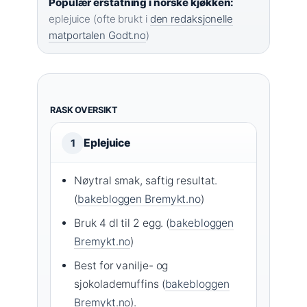
Populær erstatning i norske kjøkken:
eplejuice (ofte brukt i
den redaksjonelle
matportalen Godt.no
)
RASK OVERSIKT
Eplejuice
1
Nøytral smak, saftig resultat.
(
bakebloggen Bremykt.no
)
Bruk 4 dl til 2 egg. (
bakebloggen
Bremykt.no
)
Best for vanilje- og
sjokolademuffins (
bakebloggen
Bremykt.no
).