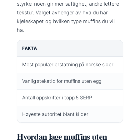
styrke: noen gir mer saftighet, andre lettere
tekstur. Valget avhenger av hva du har i
kjøleskapet og hvilken type muffins du vil
ha.
FAKTA
VERDI
Mest populær erstatning på norske sider
eplejui
Vanlig steketid for muffins uten egg
15 min
Antall oppskrifter i topp 5 SERP
5 (alle
Høyeste autoritet blant kilder
Godt.no
Hvordan lage muffins uten