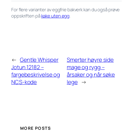
For flere varianter av eggfrie bakverk kan du også prøve
oppskriften på
kake uten egg
.
←
Gentle Whisper
Smerter høyre side
Jotun 12182 –
mage og rygg –
fargebeskrivelse og
årsaker og når søke
NCS-kode
lege
→
MORE POSTS