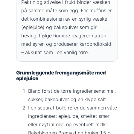
Pektin og stivelse i frukt binder væsken
på samme måte som egg. For muffins er
det kombinasjonen av en syrlig væske
(eplejuice) og bakepulver som gir
heving. Ifølge Rouxbe reagerer natron
med syren og produserer karbondioksid
– akkurat som i en vanlig røre.
Grunnleggende fremgangsmåte med
eplejuice
Bland først de tørre ingrediensene: mel,
sukker, bakepulver og en klype salt.
I en separat bolle rører du sammen våte
ingredienser: eplejuice, smeltet smør
eller nøytral olje, og eventuelt melk.
Bakebloggen Bremykt.no bruker 1,5 dl