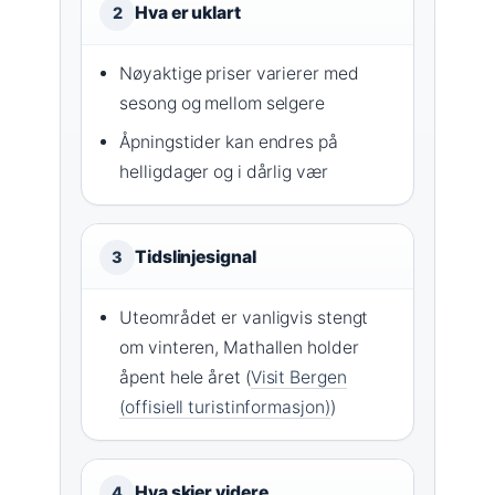
Hva er uklart
2
Nøyaktige priser varierer med
sesong og mellom selgere
Åpningstider kan endres på
helligdager og i dårlig vær
Tidslinjesignal
3
Uteområdet er vanligvis stengt
om vinteren, Mathallen holder
åpent hele året (
Visit Bergen
(offisiell turistinformasjon)
)
Hva skjer videre
4