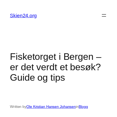
Skip
to
Skien24.org
content
Fisketorget i Bergen –
er det verdt et besøk?
Guide og tips
Written by
Ole Kristian Hansen Johansen
in
Blogg