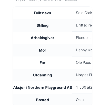
Fullt navn
Sole Christian P
Stilling
Driftsdirektør
Arbeidsgiver
Eiendomsspar
Mor
Henny Moan
Far
Ole Paus
Utdanning
Norges Eiendoms
Aksjer i Northern Playground AS
1 500 aksjer (1,5
Bosted
Oslo