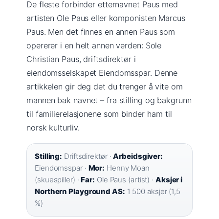
De fleste forbinder etternavnet Paus med
artisten Ole Paus eller komponisten Marcus
Paus. Men det finnes en annen Paus som
opererer i en helt annen verden: Sole
Christian Paus, driftsdirektør i
eiendomsselskapet Eiendomsspar. Denne
artikkelen gir deg det du trenger å vite om
mannen bak navnet – fra stilling og bakgrunn
til familierelasjonene som binder ham til
norsk kulturliv.
Stilling:
Driftsdirektør ·
Arbeidsgiver:
Eiendomsspar ·
Mor:
Henny Moan
(skuespiller) ·
Far:
Ole Paus (artist) ·
Aksjer i
Northern Playground AS:
1 500 aksjer (1,5
%)