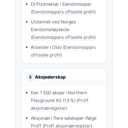
Driftsdirektør i Eiendomsspar
(
Eiendomsspars offisielle profil
)
Utdannet ved Norges
Eiendomshøyskole
(
Eiendomsspars offisielle profil
)
Arbeider i Oslo (
Eiendomsspars
offisielle profil
)
Aksjeeierskap
3
Eier 1 500 aksjer i Northern
Playground AS (1,5 %) (
Proff
aksjonærregister
)
Aksjonær i flere selskaper ifølge
Proff (
Proff aksjonærregister
)