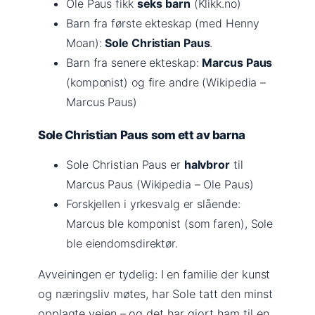
Ole Paus fikk
seks barn
(Klikk.no)
Barn fra første ekteskap (med Henny
Moan):
Sole Christian Paus
.
Barn fra senere ekteskap:
Marcus Paus
(komponist) og fire andre (Wikipedia –
Marcus Paus)
Sole Christian Paus som ett av barna
Sole Christian Paus er
halvbror
til
Marcus Paus (Wikipedia – Ole Paus)
Forskjellen i yrkesvalg er slående:
Marcus ble komponist (som faren), Sole
ble eiendomsdirektør.
Avveiningen er tydelig: I en familie der kunst
og næringsliv møtes, har Sole tatt den minst
opplagte veien – og det har gjort ham til en