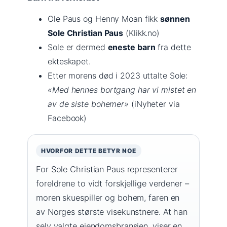
Ole Paus og Henny Moan fikk
sønnen
Sole Christian Paus
(Klikk.no)
Sole er dermed
eneste barn
fra dette
ekteskapet.
Etter morens død i 2023 uttalte Sole:
«Med hennes bortgang har vi mistet en
av de siste bohemer»
(iNyheter via
Facebook)
HVORFOR DETTE BETYR NOE
For Sole Christian Paus representerer
foreldrene to vidt forskjellige verdener –
moren skuespiller og bohem, faren en
av Norges største visekunstnere. At han
selv valgte eiendomsbransjen, viser en