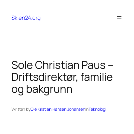
Skip
to
Skien24.org
content
Sole Christian Paus –
Driftsdirektør, familie
og bakgrunn
Written by
Ole Kristian Hansen Johansen
in
Teknologi