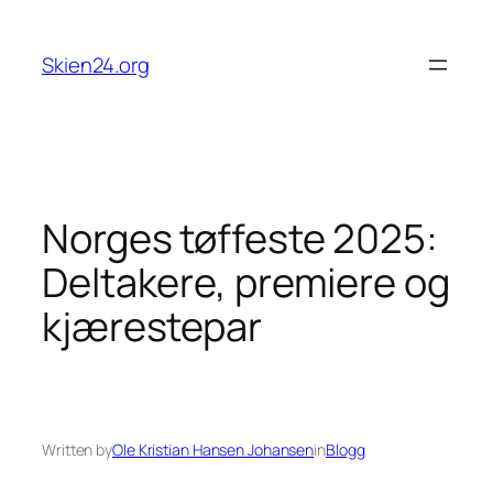
Skip
to
Skien24.org
content
Norges tøffeste 2025:
Deltakere, premiere og
kjærestepar
Written by
Ole Kristian Hansen Johansen
in
Blogg