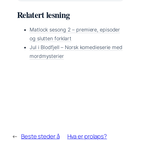
Relatert lesning
Matlock sesong 2 – premiere, episoder
og slutten forklart
Jul i Blodfjell – Norsk komedieserie med
mordmysterier
←
Beste steder å
Hva er prolaps?