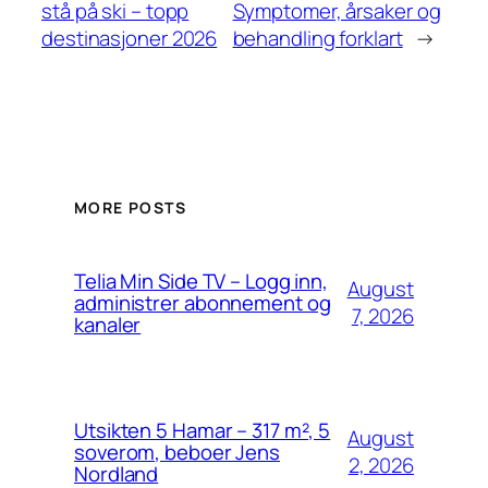
stå på ski – topp
Symptomer, årsaker og
destinasjoner 2026
behandling forklart
→
MORE POSTS
Telia Min Side TV – Logg inn,
August
administrer abonnement og
7, 2026
kanaler
Utsikten 5 Hamar – 317 m², 5
August
soverom, beboer Jens
2, 2026
Nordland