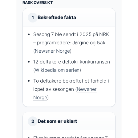
RASK OVERSIKT
Bekreftede fakta
1
Sesong 7 ble sendt i 2025 på NRK
– programledere: Jørgine og Isak
(
Newsner Norge
)
12 deltakere deltok i konkurransen
(
Wikipedia om serien
)
To deltakere bekreftet et forhold i
løpet av sesongen (
Newsner
Norge
)
Det som er uklart
2